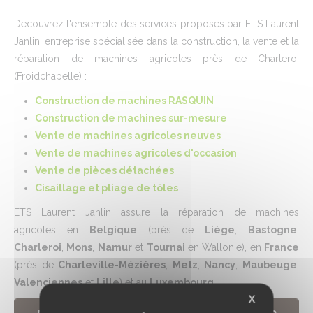
Découvrez l'ensemble des services proposés par ETS Laurent
Janlin, entreprise spécialisée dans la construction, la vente et la
réparation de machines agricoles près de Charleroi
(Froidchapelle) :
Construction de machines RASQUIN
Construction de machines sur-mesure
Vente de machines agricoles neuves
Vente de machines agricoles d'occasion
Vente de pièces détachées
Cisaillage et pliage de tôles
ETS Laurent Janlin assure la réparation de machines
agricoles
en
Belgique
(près de
Liège
,
Bastogne
,
Charleroi
,
Mons
,
Namur
et
Tournai
en Wallonie), en
France
(près de
Charleville-Mézières
,
Metz
,
Nancy
,
Maubeuge
,
Valenciennes
et
Lille
) et au
Luxembourg
.
X