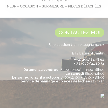
NEUF – OCCASION – SUR-MESURE – PIÈCES DÉTACHÉES
CONTACTEZ MOI
Une question ? un renseignement ?
ETS Laurent Janlin
+(32) 495/84 58 02
+(32) 060/41 10 34
Du lundi au vendredi
8h00-12h00 - 13h00-18h00
Le samedi
8h00-12h00
Le samedi d'avril à octobre
8h00-12h00 - 13h00-16h00
Service dépannage et pièces détachées
24h/24